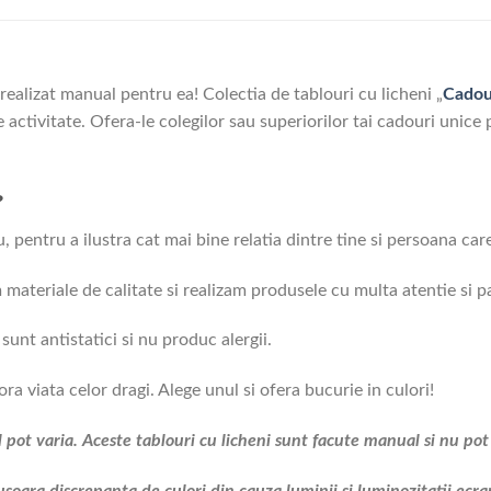
realizat manual pentru ea! Colectia de tablouri cu licheni „
Cadou
de activitate. Ofera-le colegilor sau superiorilor tai cadouri unice
?
 pentru a ilustra cat mai bine relatia dintre tine si persoana carei
m materiale de calitate si realizam produsele cu multa atentie si p
 sunt antistatici si nu produc alergii.
ra viata celor dragi. Alege unul si ofera bucurie in culori!
pot varia. Aceste tablouri cu licheni sunt facute manual si nu pot f
usoara discrepanta de culori din cauza luminii si luminozitatii ecra