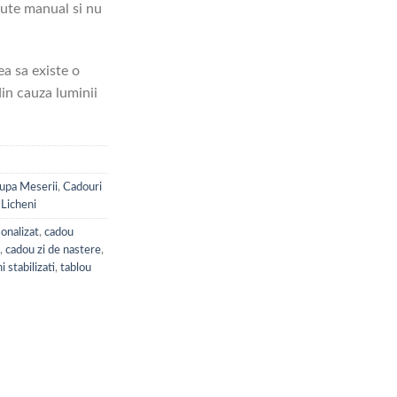
cute manual si nu
ea sa existe o
in cauza luminii
upa Meserii
,
Cadouri
 Licheni
onalizat
,
cadou
,
cadou zi de nastere
,
i stabilizati
,
tablou