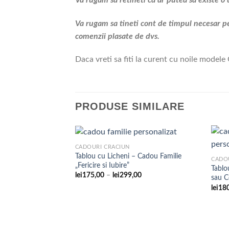
Va rugam sa tineti cont de timpul necesar pe
comenzii plasate de dvs.
Daca vreti sa fiti la curent cu noile modele 
PRODUSE SIMILARE
CADOURI CRACIUN
Tablou cu Licheni – Cadou Familie
CADO
„Fericire si Iubire”
Tablo
Adaugare
Interval
lei
175,00
–
lei
299,00
sau C
la
de
favorite
lei
18
prețuri:
lei175,00
până
la
lei299,00