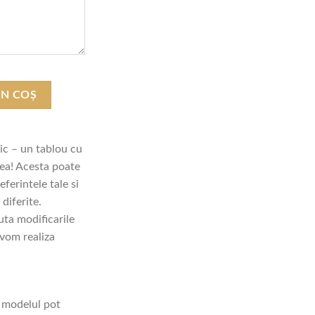
lega Minunata"
ÎN COȘ
ic – un tablou cu
 ea! Acesta poate
eferintele tale si
 diferite.
ta modificarile
 vom realiza
u modelul pot