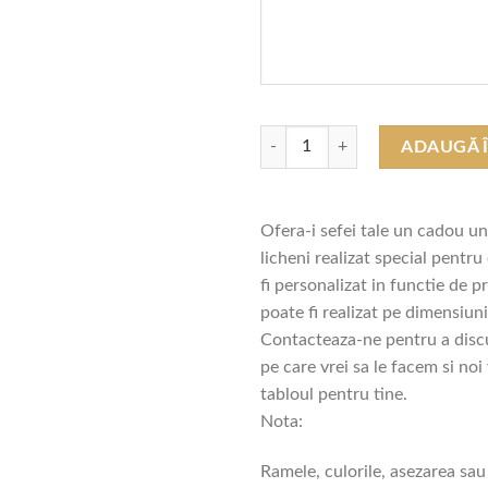
Cantitate Tablou cu Licheni "O Co
ADAUGĂ 
Ofera-i sefei tale un cadou un
licheni realizat special pentru
fi personalizat in functie de pr
poate fi realizat pe dimensiuni
Contacteaza-ne pentru a discu
pe care vrei sa le facem si noi
tabloul pentru tine.
Nota:
Ramele, culorile, asezarea sa