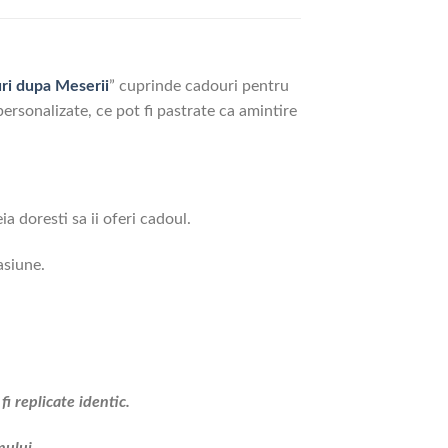
ri dupa Meserii
” cuprinde cadouri pentru
 personalizate, ce pot fi pastrate ca amintire
a doresti sa ii oferi cadoul.
asiune.
i replicate identic.
nului.