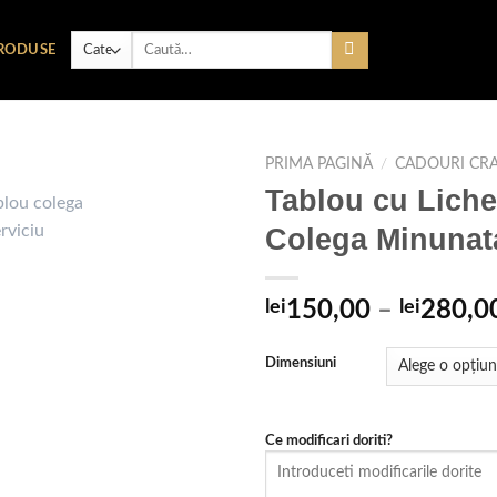
Caută
RODUSE
după:
PRIMA PAGINĂ
/
CADOURI CR
Tablou cu Liche
Colega Minunat
Adaugare
la
favorite
lei
150,00
–
lei
280,0
Dimensiuni
Ce modificari doriti?