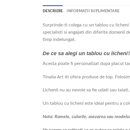
DESCRIERE
INFORMAȚII SUPLIMENTARE
Surprinde-ti colega cu un tablou cu licheni 
specialisti si angajati din diferite domenii 
timp indelungat.
De ce sa alegi un tablou cu licheni
Acesta poate fi personalizat dupa placul tau,
Tinalia Art iti ofera produse de top. Folosi
Lichenii nu au nevoie sa fie udati sau taiati,
Un tablou cu licheni este ideal pentru a colo
Nota: Ramele, culorile, asezarea sau modelul 
Va rugam sa retineti ca ar putea sa existe o 