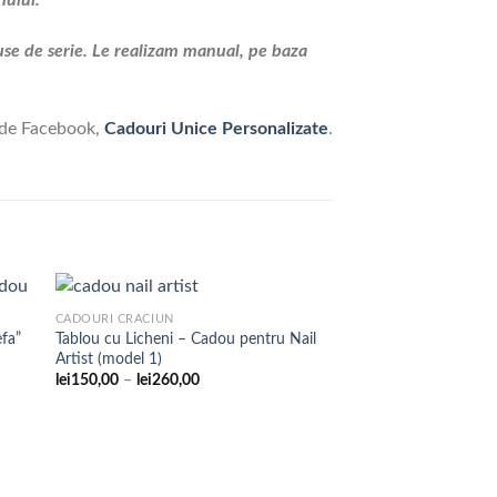
use de serie. Le realizam manual, pe baza
 de Facebook,
Cadouri Unice Personalizate
.
CADOURI CRACIUN
efa”
Tablou cu Licheni – Cadou pentru Nail
Artist (model 1)
are
Adaugare
Interval
lei
150,00
–
lei
260,00
la
de
te
favorite
prețuri:
lei150,00
până
la
lei260,00