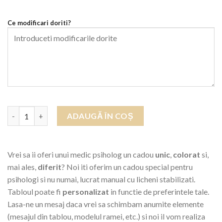
până
la
Ce modificari doriti?
lei270,00
Cantitate Tablou cu Licheni - Cadou Medic Psiholog (model 2)
ADAUGĂ ÎN COȘ
Vrei sa ii oferi unui medic psiholog un cadou
unic
,
colorat
si,
mai ales,
diferit
? Noi iti oferim un cadou special pentru
psihologi si nu numai, lucrat manual cu licheni stabilizati.
Tabloul poate fi
personalizat
in functie de preferintele tale.
Lasa-ne un mesaj daca vrei sa schimbam anumite elemente
(mesajul din tablou, modelul ramei, etc.) si noi il vom realiza