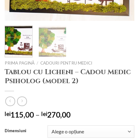
PRIMA PAGINĂ
/
CADOURI PENTRU MEDICI
Tablou cu Licheni – Cadou Medic
Psiholog (model 2)
Interval
115,00
–
270,00
lei
lei
de
prețuri:
Dimensiuni
lei115,00