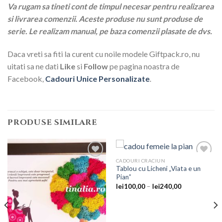
Va rugam sa tineti cont de timpul necesar pentru realizarea
si livrarea comenzii. Aceste produse nu sunt produse de
serie. Le realizam manual, pe baza comenzii plasate de dvs.
Daca vreti sa fiti la curent cu noile modele Giftpack.ro, nu
uitati sa ne dati
Like
si
Follow
pe pagina noastra de
Facebook,
Cadouri Unice Personalizate
.
PRODUSE SIMILARE
CADOURI CRACIUN
Tablou cu Licheni „Viata e un
Pian”
Adaugare
Adaugare
Interval
lei
100,00
–
lei
240,00
la
la
de
favorite
favorite
prețuri:
lei100,00
până
la