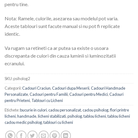
pentru tine.
Nota: Ramele, culorile, asezarea sau modelul pot varia.
Aceste tablouri sunt facute manual si nu pot fi replicate
identic.
Va rugam sa retineti ca ar putea sa existe o usoara
discrepanta de culori din cauza luminii si luminozitatii
ecranului.
SKU:
psiholog2
Categorii:
Cadouri Craciun
,
Cadouri dupa Meserii
,
Cadouri Handmade
Personalizate
,
Cadouri pentru Familii
,
Cadouri pentru Medici
,
Cadouri
pentru Prieteni
,
Tablouri cu Licheni
Etichete:
bucurie in culori
,
cadou personalizat
,
cadou psiholog
,
flori printre
licheni
,
handmade
,
licheni stabilizati
,
psiholog
,
tablou licheni
,
tablou licheni
cadou medic psiholog
,
tablouri cu licheni