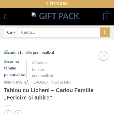
Skip
GIFTPACK.RO
to
content
0
Caută
după:
Adaugare
la
PRIMA PAGINĂ
/
CADOURI NASI SI FINI
favorite
Tablou cu Licheni – Cadou Familie
„Fericire si Iubire”