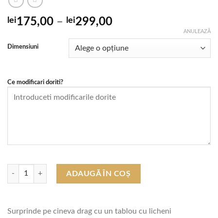
Interval
lei
175,00
–
lei
299,00
de
ANULEAZĂ
prețuri:
Dimensiuni
lei175,00
până
la
Ce modificari doriti?
lei299,00
Cantitate Tablou cu Licheni - Cadou Familie "Fericire si Iubire"
ADAUGĂ ÎN COȘ
Surprinde pe cineva drag cu un tablou cu licheni