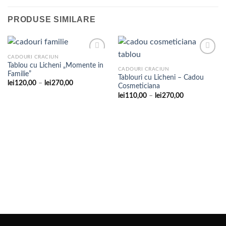
PRODUSE SIMILARE
CADOURI CRACIUN
Tablou cu Licheni „Momente in
CADOURI CRACIUN
Familie”
Tablouri cu Licheni – Cadou
Adaugare
Adaugare
Interval
lei
120,00
–
lei
270,00
Cosmeticiana
la
la
de
favorite
favorite
Interval
lei
110,00
–
lei
270,00
prețuri:
de
lei120,00
prețuri:
până
lei110,00
la
până
lei270,00
la
lei270,00