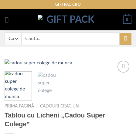
Skip
GIFTPACK.RO
to
content
0
Caută
după:
Adaugare
la
favorite
PRIMA PAGINĂ
/
CADOURI CRACIUN
Tablou cu Licheni „Cadou Super
Colege”