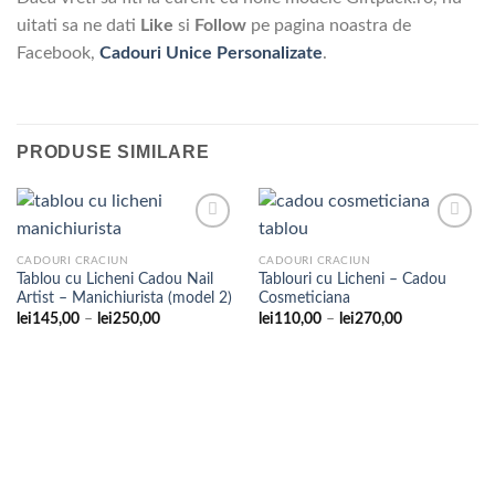
uitati sa ne dati
Like
si
Follow
pe pagina noastra de
Facebook,
Cadouri Unice Personalizate
.
PRODUSE SIMILARE
CADOURI CRACIUN
CADOURI CRACIUN
Tablou cu Licheni Cadou Nail
Tablouri cu Licheni – Cadou
Adaugare
Adaugare
Artist – Manichiurista (model 2)
Cosmeticiana
la
la
favorite
favorite
Interval
Interval
lei
145,00
–
lei
250,00
lei
110,00
–
lei
270,00
de
de
prețuri:
prețuri:
lei145,00
lei110,00
până
până
la
la
lei250,00
lei270,00