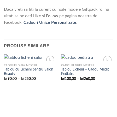
Daca vreti sa fiti la curent cu noile modele Giftpack.ro, nu
uitati sa ne dati
Like
si
Follow
pe pagina noastra de
Facebook,
Cadouri Unice Personalizate
.
PRODUSE SIMILARE
CADOURI DUPA MESERII
CADOURI DUPA MESERII
Tablou cu Licheni pentru Salon
Tablou Licheni – Cadou Medic
Beauty
Pediatru
Adaugare
Adaugare
Interval
Interval
lei
90,00
–
lei
250,00
lei
100,00
–
lei
260,00
la
la
de
de
favorite
favorite
prețuri:
prețuri:
lei90,00
lei100,00
până
până
la
la
lei250,00
lei260,00