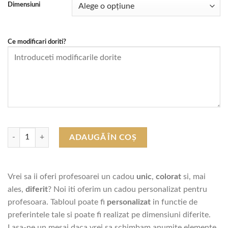
prețuri:
Dimensiuni
lei200,00
până
la
Ce modificari doriti?
lei350,00
Cantitate Tablouri cu Licheni - Cadouri pentru Educatoare/Invatatoare
ADAUGĂ ÎN COȘ
Vrei sa ii oferi profesoarei un cadou
unic
,
colorat
si, mai
ales,
diferit
? Noi iti oferim un cadou personalizat pentru
profesoara. Tabloul poate fi
personalizat
in functie de
preferintele tale si poate fi realizat pe dimensiuni diferite.
Lasa-ne un mesaj daca vrei sa schimbam anumite elemente