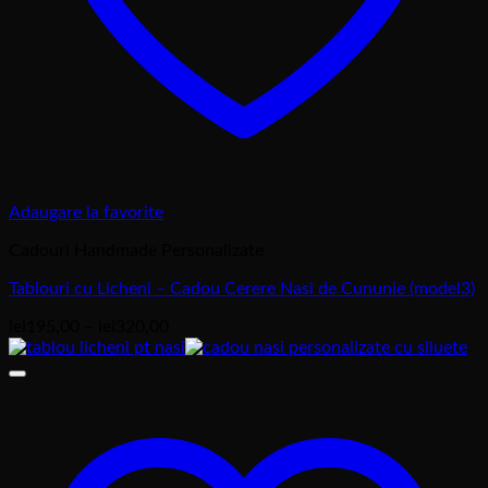
Adaugare la favorite
Cadouri Handmade Personalizate
Tablouri cu Licheni – Cadou Cerere Nasi de Cununie (model3)
Interval
lei
195,00
–
lei
320,00
de
prețuri:
lei195,00
până
la
lei320,00