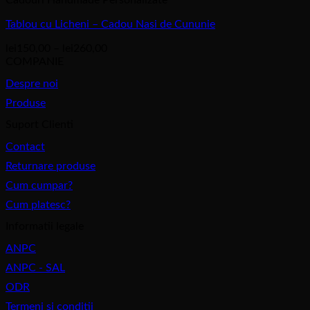
Tablou cu Licheni – Cadou Nasi de Cununie
Interval
lei
150,00
–
lei
260,00
de
COMPANIE
prețuri:
Despre noi
lei150,00
până
Produse
la
Suport Clienti
lei260,00
Contact
Returnare produse
Cum cumpar?
Cum platesc?
Informatii legale
ANPC
ANPC - SAL
ODR
Termeni si conditii