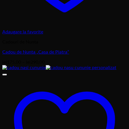
Adaugare la favorite
Cadouri de Nunta
Cadou de Nunta „Casa de Piatra”
Interval
lei
175,00
–
lei
290,00
de
prețuri:
lei175,00
până
la
lei290,00