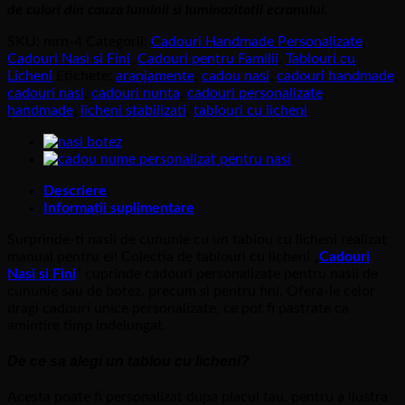
de culori din cauza luminii si luminozitatii ecranului.
SKU:
mrn-4
Categorii:
Cadouri Handmade Personalizate
,
Cadouri Nasi si Fini
,
Cadouri pentru Familii
,
Tablouri cu
Licheni
Etichete:
aranjamente
,
cadou nasi
,
cadouri handmade
,
cadouri nasi
,
cadouri nunta
,
cadouri personalizate
,
handmade
,
licheni stabilizati
,
tablouri cu licheni
Descriere
Informații suplimentare
Surprinde-ti nasii de cununie cu un tablou cu licheni realizat
manual pentru ei! Colectia de tablouri cu licheni „
Cadouri
Nasi si Fini
” cuprinde cadouri personalizate pentru nasii de
cununie sau de botez, precum si pentru fini. Ofera-le celor
dragi cadouri unice personalizate, ce pot fi pastrate ca
amintire timp indelungat.
De ce sa alegi un tablou cu licheni?
Acesta poate fi personalizat dupa placul tau, pentru a ilustra