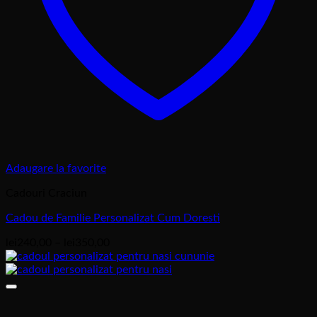
Adaugare la favorite
Cadouri Craciun
Cadou de Familie Personalizat Cum Doresti
Interval
lei
240,00
–
lei
350,00
de
prețuri:
lei240,00
până
la