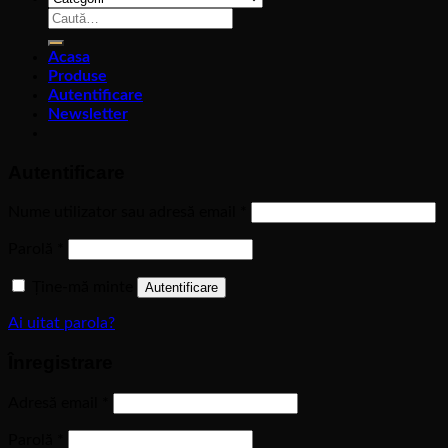
Caută
după:
Acasa
Produse
Autentificare
Newsletter
Autentificare
Nume utilizator sau adresă email
*
Parolă
*
Ține-mă minte
Autentificare
Ai uitat parola?
Înregistrare
Adresă email
*
Parolă
*