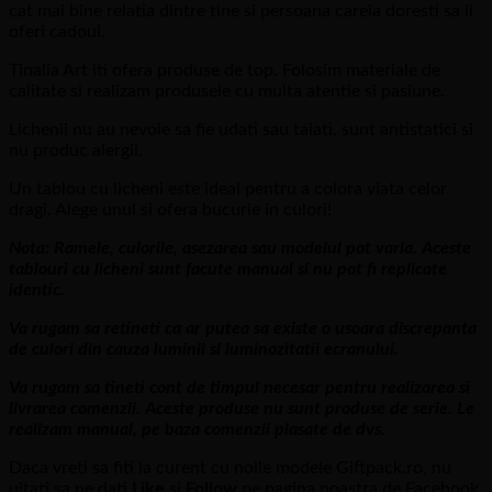
cat mai bine relatia dintre tine si persoana careia doresti sa ii
oferi cadoul.
Tinalia Art iti ofera produse de top. Folosim materiale de
calitate si realizam produsele cu multa atentie si pasiune.
Lichenii nu au nevoie sa fie udati sau taiati, sunt antistatici si
nu produc alergii.
Un tablou cu licheni este ideal pentru a colora viata celor
dragi. Alege unul si ofera bucurie in culori!
Nota: Ramele, culorile, asezarea sau modelul pot varia. Aceste
tablouri cu licheni sunt facute manual si nu pot fi replicate
identic.
Va rugam sa retineti ca ar putea sa existe o usoara discrepanta
de culori din cauza luminii si luminozitatii ecranului.
Va rugam sa tineti cont de timpul necesar pentru realizarea si
livrarea comenzii. Aceste produse nu sunt produse de serie. Le
realizam manual, pe baza comenzii plasate de dvs.
Daca vreti sa fiti la curent cu noile modele Giftpack.ro, nu
uitati sa ne dati
Like
si
Follow
pe pagina noastra de Facebook,