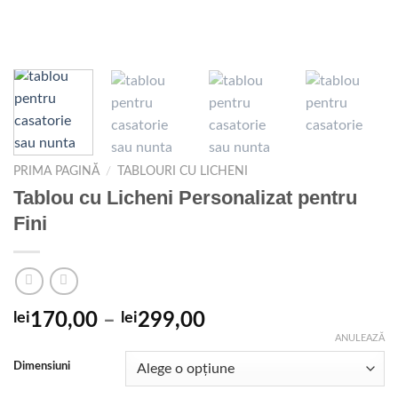
PRIMA PAGINĂ
/
TABLOURI CU LICHENI
Tablou cu Licheni Personalizat pentru
Fini
Interval
lei
170,00
–
lei
299,00
de
ANULEAZĂ
prețuri:
Dimensiuni
lei170,00