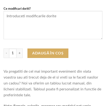
până
la
Ce modificari doriti?
lei299,00
Cantitate Tablou cu Licheni Personalizat pentru Fini
ADAUGĂ ÎN COȘ
Va pregatiti de cel mai important eveniment din viata
voastra sau ati trecut deja de el si vreti sa le faceti nasilor
un cadou? Noi va oferim un tablou lucrat manual, din
licheni stabilizati. Tabloul poate fi personalizat in functie de
preferintele tale.
Nota: Ramele, culorile, asezarea sau modelul pot varia.