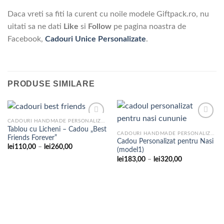
Daca vreti sa fiti la curent cu noile modele Giftpack.ro, nu
uitati sa ne dati
Like
si
Follow
pe pagina noastra de
Facebook,
Cadouri Unice Personalizate
.
PRODUSE SIMILARE
CADOURI HANDMADE PERSONALIZATE
Tablou cu Licheni – Cadou „Best
CADOURI HANDMADE PERSONALIZATE
Friends Forever”
Cadou Personalizat pentru Nasi
Adaugare
Adaugare
Interval
lei
110,00
–
lei
260,00
(model1)
la
la
de
favorite
favorite
Interval
lei
183,00
–
lei
320,00
prețuri:
de
lei110,00
prețuri:
până
lei183,00
la
până
lei260,00
la
lei320,00