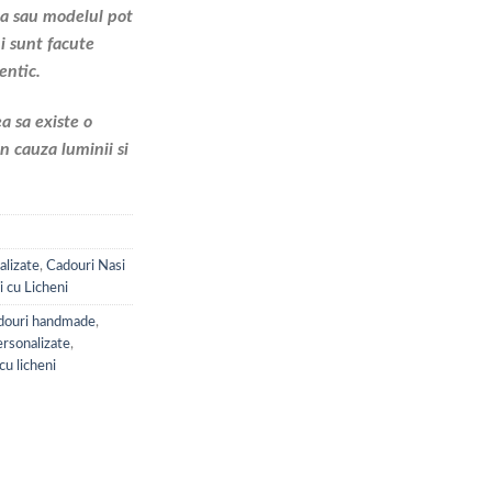
ea sau modelul pot
ni sunt facute
entic.
a sa existe o
n cauza luminii si
lizate
,
Cadouri Nasi
i cu Licheni
douri handmade
,
ersonalizate
,
cu licheni