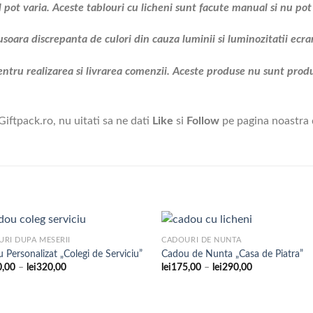
pot varia. Aceste tablouri cu licheni sunt facute manual si nu pot f
usoara discrepanta de culori din cauza luminii si luminozitatii ecra
ntru realizarea si livrarea comenzii. Aceste produse nu sunt prod
Giftpack.ro, nu uitati sa ne dati
Like
si
Follow
pe pagina noastra
RI DUPA MESERII
CADOURI DE NUNTA
 Personalizat „Colegi de Serviciu”
Cadou de Nunta „Casa de Piatra”
Interval
Interval
0,00
–
lei
320,00
lei
175,00
–
lei
290,00
Adaugare
Adaug
de
de
la
la
prețuri:
prețuri:
favorite
favori
lei140,00
lei175,00
până
până