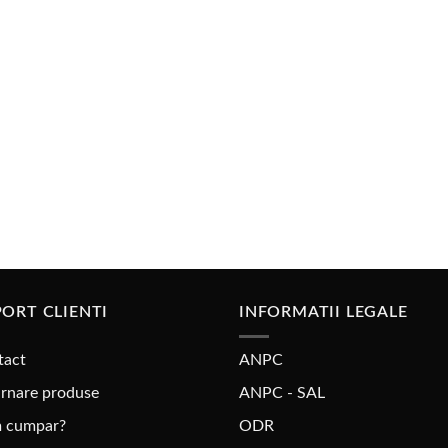
la
la
lei320,00
lei290,00
ORT CLIENTI
INFORMATII LEGALE
tact
ANPC
rnare produse
ANPC - SAL
 cumpar?
ODR