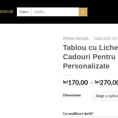
Caută
RODUSE
după:
PRIMA PAGINĂ
/
TABLOURI CU
Tablou cu Liche
Cadouri Pentru
Adaugare
Personalizate
la
favorite
lei
170,00
–
lei
270,0
Dimensiune
Ce modificari doriti?