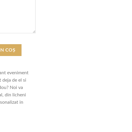
lei270,00
uri Pentru Nasi Personalizate
ÎN COȘ
tant eveniment
 deja de el si
adou? Noi va
, din licheni
rsonalizat in