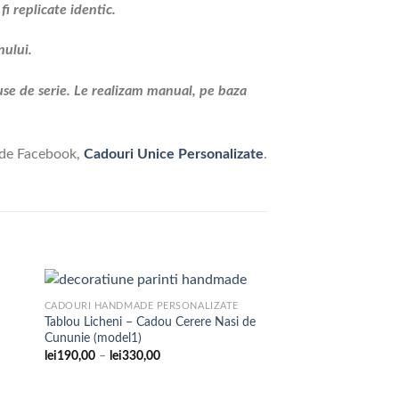
i replicate identic.
nului.
use de serie. Le realizam manual, pe baza
 de Facebook,
Cadouri Unice Personalizate
.
CADOURI HANDMADE PERSONALIZATE
Tablou Licheni – Cadou Cerere Nasi de
Cununie (model1)
are
Adaugare
Interval
lei
190,00
–
lei
330,00
la
de
te
favorite
prețuri:
lei190,00