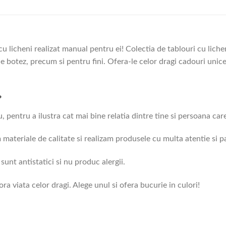
u licheni realizat manual pentru ei! Colectia de tablouri cu lichen
 botez, precum si pentru fini. Ofera-le celor dragi cadouri unice 
?
 pentru a ilustra cat mai bine relatia dintre tine si persoana carei
m materiale de calitate si realizam produsele cu multa atentie si p
 sunt antistatici si nu produc alergii.
ra viata celor dragi. Alege unul si ofera bucurie in culori!