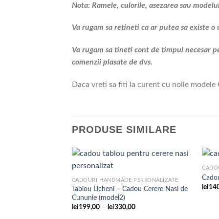
Nota: Ramele, culorile, asezarea sau modelul 
Va rugam sa retineti ca ar putea sa existe o 
Va rugam sa tineti cont de timpul necesar pe
comenzii plasate de dvs.
Daca vreti sa fiti la curent cu noile modele 
PRODUSE SIMILARE
CADOU
Cadou
CADOURI HANDMADE PERSONALIZATE
lei
14
Tablou Licheni – Cadou Cerere Nasi de
Adaugare
Cununie (model2)
la
favorite
Interval
lei
199,00
–
lei
330,00
de