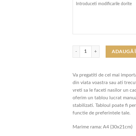
Cantitate Tablou cu Licheni - Cado
ADAUGĂ 
Va pregatiti de cel mai impor
din viata voastra sau ati trecut
vreti sa le faceti nasilor un c
oferim un tablou lucrat manual
stabilizati. Tabloul poate fi pe
functie de preferintele tale.
Marime rama: A4 (30x21cm)