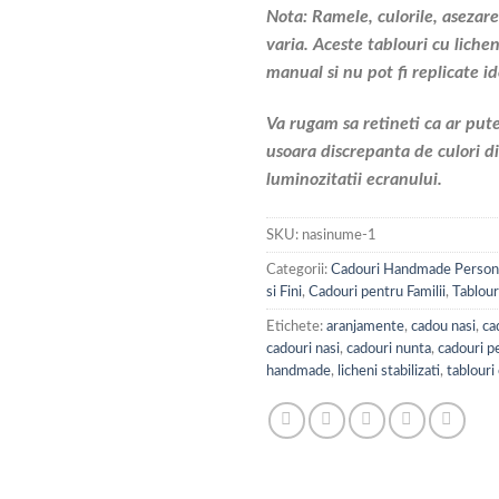
Nota: Ramele, culorile, asezar
varia. Aceste tablouri cu liche
manual si nu pot fi replicate id
Va rugam sa retineti ca ar pute
usoara discrepanta de culori di
luminozitatii ecranului.
SKU:
nasinume-1
Categorii:
Cadouri Handmade Persona
si Fini
,
Cadouri pentru Familii
,
Tablour
Etichete:
aranjamente
,
cadou nasi
,
ca
cadouri nasi
,
cadouri nunta
,
cadouri p
handmade
,
licheni stabilizati
,
tablouri 