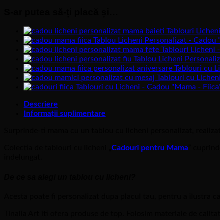
S-ar putea să-ți placă și…
Tablouri Lichen
Tablou Licheni Personalizat - Cadou 
Tablouri Licheni
Tablou Licheni Personali
Tablouri cu L
Tablouri cu Liche
Tablouri cu Licheni - Cadou "Mama - Fiica
Descriere
Informații suplimentare
Surprinde-ti mama cu un tablou cu licheni personalizat, realiz
Colectia de tablouri cu licheni „
Cadouri pentru Mama
” cuprind
indelungat.
De ce sa alegi un tablou cu licheni?
Acesta poate fi personalizat dupa placul tau, pentru a ilustra ca
Tinalia Art iti ofera produse de top. Folosim materiale de calita