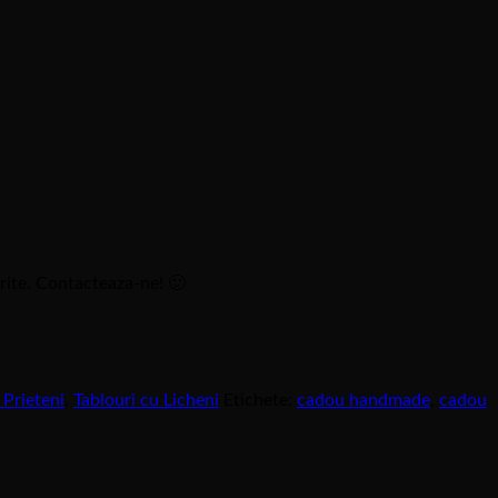
orite. Contacteaza-ne! 🙂
 Prieteni
,
Tablouri cu Licheni
Etichete:
cadou handmade
,
cadou