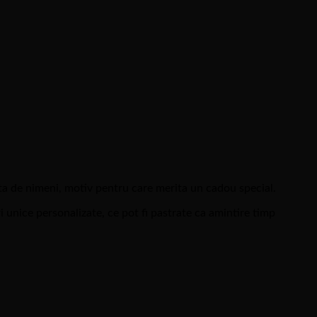
val
ri:
0,00
0,00
ta de nimeni, motiv pentru care merita un cadou special.
unice personalizate, ce pot fi pastrate ca amintire timp