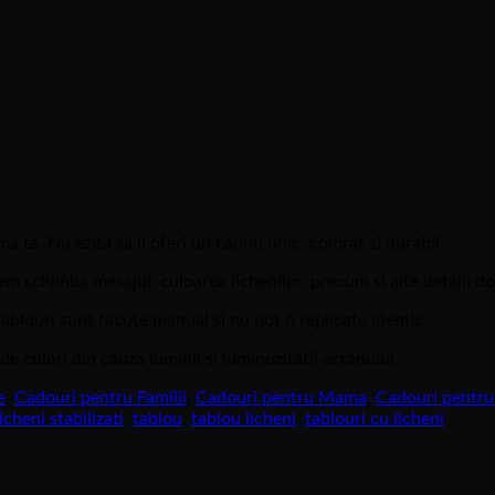
 ta. Nu ezita sa ii oferi un cadou unic, colorat si durabil.
tem schimba mesajul, culoarea lichenilor, precum si alte detalii d
ablouri sunt facute manual si nu pot fi replicate identic.
e culori din cauza luminii si luminozitatii ecranului.
e
,
Cadouri pentru Familii
,
Cadouri pentru Mama
,
Cadouri pentru
licheni stabilizati
,
tablou
,
tablou licheni
,
tablouri cu licheni