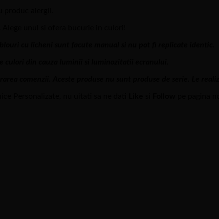
u produc alergii.
 Alege unul si ofera bucurie in culori!
louri cu licheni sunt facute manual si nu pot fi replicate identic.
 culori din cauza luminii si luminozitatii ecranului.
ivrarea comenzii. Aceste produse nu sunt produse de serie. Le real
ice Personalizate, nu uitati sa ne dati
Like
si
Follow
pe pagina n