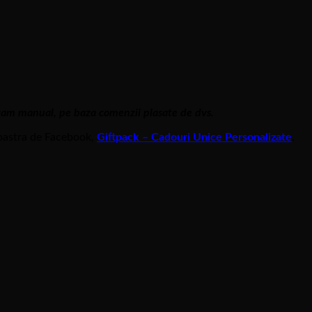
izam manual, pe baza comenzii plasate de dvs.
oastra de Facebook,
Giftpack – Cadouri Unice Personalizate
.