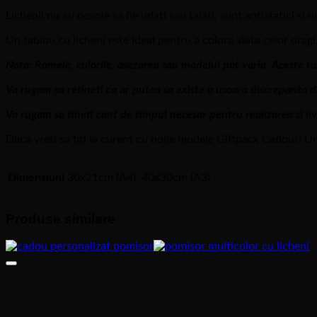
Lichenii nu au nevoie sa fie udati sau taiati, sunt antistatici si n
Un tablou cu licheni este ideal pentru a colora viata celor dragi.
Nota: Ramele, culorile, asezarea sau modelul pot varia. Aceste tab
Va rugam sa retineti ca ar putea sa existe o usoara discrepanta de
Va rugam sa tineti cont de timpul necesar pentru realizarea si l
Daca vreti sa fiti la curent cu noile modele Giftpack Cadouri Un
Dimensiuni
30x21cm (A4), 40x30cm (A3)
Produse similare