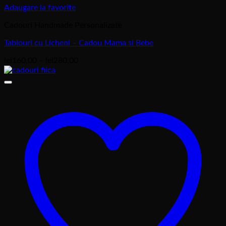
Adaugare la favorite
Cadouri Handmade Personalizate
Tablouri cu Licheni – Cadou Mama si Bebe
Interval
lei
160,00
–
lei
280,00
de
prețuri:
lei160,00
până
la
lei280,00