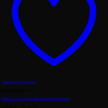
Adaugare la favorite
Cadouri Craciun
Tablou cu Licheni „Blondies Best Friends”
Interval
lei
170,00
–
lei
280,00