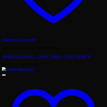
Adaugare la favorite
Cadouri Handmade Personalizate
Tablouri cu Licheni – Cadou „Mama – Fiica” (model 2)
Interval
lei
105,00
–
lei
260,00
de
prețuri:
lei105,00
până
la
lei260,00