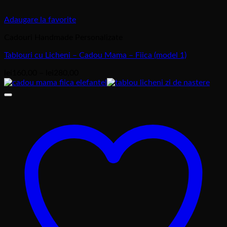
Adaugare la favorite
Cadouri Handmade Personalizate
Tablouri cu Licheni – Cadou Mama – Fiica (model 1)
Interval
lei
160,00
–
lei
280,00
de
prețuri:
lei160,00
până
la
lei280,00