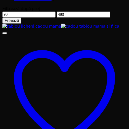
Filtrează după preț
Preț
Preț
minim
maxim
Filtrează