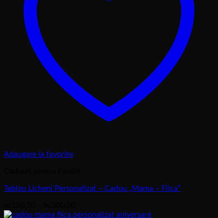
Adaugare la favorite
Cadouri pentru Familii
Tablou Licheni Personalizat – Cadou „Mama – Fiica”
Interval
lei
180,00
–
lei
300,00
de