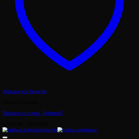
Adaugare la favorite
Cadouri Craciun
Tablou cu Licheni „Prietenii”
Interval
lei
110,00
–
lei
270,00
de
prețuri: