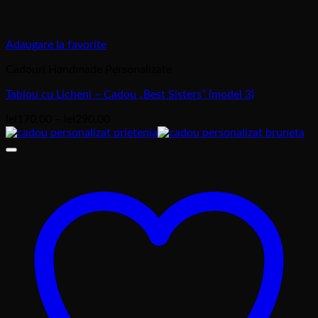
Adaugare la favorite
Cadouri Handmade Personalizate
Tablou cu Licheni – Cadou „Best Sisters” (model 3)
Interval
lei
170,00
–
lei
290,00
de
prețuri:
lei170,00
până
la
lei290,00