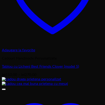
Adaugare la favorite
Cadouri Handmade Personalizate
Tablou cu Licheni Best Friends Clover (model 5)
Interval
lei
110,00
–
lei
270,00
de
prețuri:
lei110,00
până
la
lei270,00