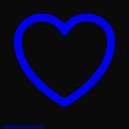
lei190,00
până
la
lei310,00
Adaugare la favorite