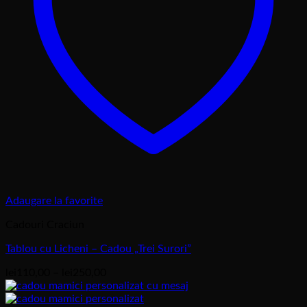
Adaugare la favorite
Cadouri Craciun
Tablou cu Licheni – Cadou „Trei Surori”
Interval
lei
110,00
–
lei
250,00
de
prețuri: