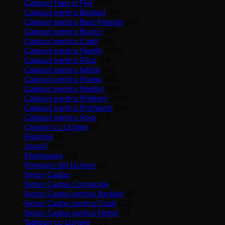
Cadouri Nasi si Fini
(102)
Cadouri pentru Barbati
(16)
Cadouri pentru Best Friends
(75)
Cadouri pentru Bunici
(57)
Cadouri pentru Copii
(10)
Cadouri pentru Familii
(171)
Cadouri pentru Fiica
(19)
Cadouri pentru Iubita
(44)
Cadouri pentru Mama
(82)
Cadouri pentru Medici
(59)
Cadouri pentru Prieteni
(160)
Cadouri pentru Profesori
(65)
Cadouri pentru Sora
(73)
Ceasuri cu Licheni
(6)
Figurine
(6)
Jucarii
(24)
Martisoare
(20)
Pomisori din Licheni
(2)
Seturi Cadou
(5)
Seturi Cadou Corporate
(1)
Seturi Cadou pentru Barbati
(8)
Seturi Cadou pentru Copii
(22)
Seturi Cadou pentru Femei
(5)
Tablouri cu Licheni
(321)