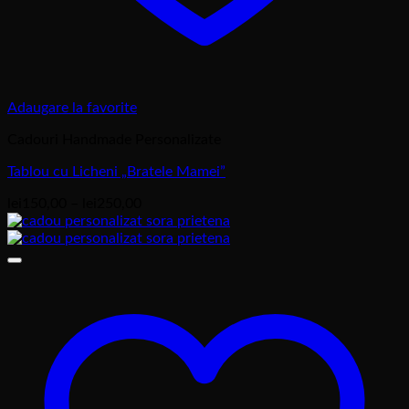
Adaugare la favorite
Cadouri Handmade Personalizate
Tablou cu Licheni „Bratele Mamei”
Interval
lei
150,00
–
lei
250,00
de
prețuri:
lei150,00
până
la
lei250,00