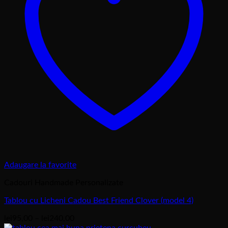
Adaugare la favorite
Cadouri Handmade Personalizate
Tablou cu Licheni Cadou Best Friend Clover (model 4)
Interval
lei
95,00
–
lei
240,00
de