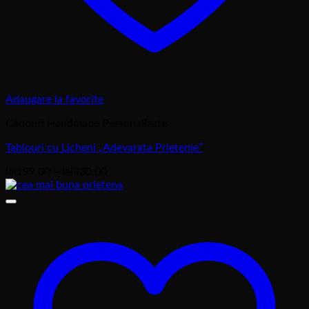
Adaugare la favorite
Cadouri Handmade Personalizate
Tablouri cu Licheni „Adevarata Prietenie”
Interval
lei
199,00
–
lei
330,00
de
prețuri:
lei199,00
până
la
lei330,00