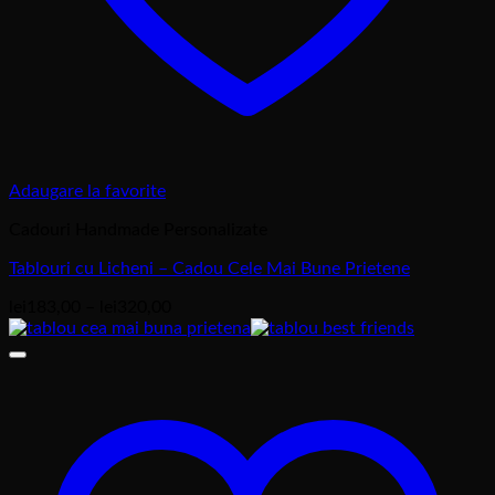
Adaugare la favorite
Cadouri Handmade Personalizate
Tablouri cu Licheni – Cadou Cele Mai Bune Prietene
Interval
lei
183,00
–
lei
320,00
de
prețuri:
lei183,00
până
la
lei320,00