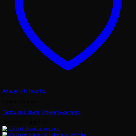
Adaugare la favorite
Cadouri Craciun
Tablou cu Licheni „Prieteni Adevarati”
Interval
lei
110,00
–
lei
280,00
de
prețuri: