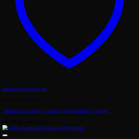
Adaugare la favorite
Cadouri Craciun
Tablou cu Licheni – Cadou Personalizat „4 Surori”
Interval
lei
190,00
–
lei
310,00
de
prețuri: