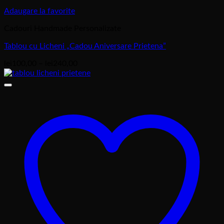
Adaugare la favorite
Cadouri Handmade Personalizate
Tablou cu Licheni „Cadou Aniversare Prietena”
Interval
lei
100,00
–
lei
240,00
de
prețuri:
lei100,00
până
la
lei240,00