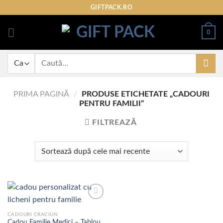
Skip
GIFTPACK.RO
to
content
0
Caută
după:
PRIMA PAGINĂ
/
PRODUSE ETICHETATE „CADOURI
PENTRU FAMILII”
FILTREAZĂ
CADOURI CRACIUN
Cadou Familie Medici – Tablou