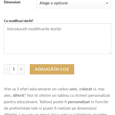
prețuri:
Dimensiuni
lei110,00
până
la
Ce modificari doriti?
lei270,00
Cantitate Tablou Licheni "Cadou Educatoare" (model 3)
ADAUGĂ ÎN COȘ
Vrei sa ii oferi educatoarei un cadou
unic
,
colorat
si, mai
ales,
diferit
? Noi iti oferim un tablou cu licheni personalizat
pentru educatoare. Tabloul poate fi
personalizat
in functie
de preferintele tale si poate fi realizat pe dimensiuni
diferite. Lasa-ne un mesaj daca vrei sa schimbam anumite