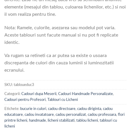
elemente (mesajul din tablou, culoarea lichenilor, etc.) si noi
il vom realiza pentru tine.
Nota: Ramele, culorile, asezarea sau modelul pot varia.
Aceste tablouri sunt facute manual si nu pot fi replicate
identic.
Va rugam sa retineti ca ar putea sa existe o usoara
discrepanta de culori din cauza luminii si luminozitatii
ecranului.
SKU:
tabloueduc3
Categorii:
Cadouri dupa Meserii
,
Cadouri Handmade Personalizate
,
Cadouri pentru Profesori
,
Tablouri cu Licheni
Etichete:
bucurie in culori
,
cadou directoare
,
cadou diriginta
,
cadou
educatoare
,
cadou invatatoare
,
cadou personalizat
,
cadou profesoara
,
flori
printre licheni
,
handmade
,
licheni stabilizati
,
tablou licheni
,
tablouri cu
licheni