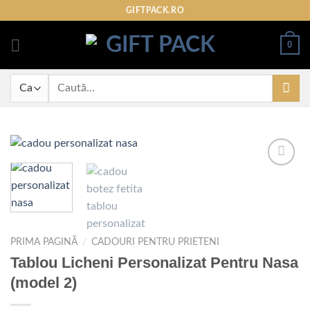
Skip
GIFTPACK.RO
to
content
0
Caută
după:
Adaugare
la
favorite
PRIMA PAGINĂ
/
CADOURI PENTRU PRIETENI
Tablou Licheni Personalizat Pentru Nasa
(model 2)