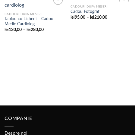
CADOURI DUPA MESERII
Cadou Fotograf
CADOURI DUPA MESERII
Interval
lei
95,00
–
lei
210,00
Tablou cu Licheni – Cadou
Adaugare
Adaugare
de
Medic Cardiolog
la
la
prețuri:
favorite
favorite
lei95,00
Interval
lei
130,00
–
lei
280,00
până
de
la
prețuri:
lei210,00
lei130,00
până
la
lei280,00
COMPANIE
Despre noi