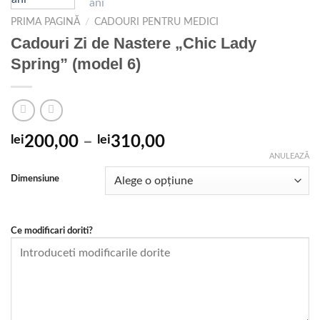
PRIMA PAGINĂ
/
CADOURI PENTRU MEDICI
Cadouri Zi de Nastere „Chic Lady
Spring” (model 6)
Interval
lei
200,00
–
lei
310,00
de
ANULEAZĂ
prețuri:
Dimensiune
lei200,00
până
la
Ce modificari doriti?
lei310,00