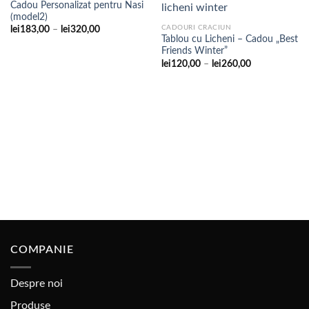
Cadou Personalizat pentru Nasi
(model2)
Adaugare
Adaugare
Interval
CADOURI CRACIUN
lei
183,00
–
lei
320,00
la
la
de
Tablou cu Licheni – Cadou „Best
favorite
favorite
prețuri:
Friends Winter”
lei183,00
Interval
lei
120,00
–
lei
260,00
până
de
la
prețuri:
lei320,00
lei120,00
până
la
lei260,00
COMPANIE
Despre noi
Produse