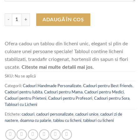
Cantitate Cadouri Zi de Nastere "Chic Lady Spring" (model 6)
ADAUGĂ ÎN COȘ
Ofera cadou un tablou din licheni unic, elegant si plin de
culoare unei persoane speciale! Tabloul contine licheni
stabilizati, trandafir criogenat, hortensii din sapun si flori
uscate.
Citeste mai multe detalii mai jos.
SKU:
Nu se aplică
Categorii:
Cadouri Handmade Personalizate
,
Cadouri pentru Best Friends
,
Cadouri pentru Iubita
,
Cadouri pentru Mama
,
Cadouri pentru Medici
,
Cadouri pentru Prieteni
,
Cadouri pentru Profesori
,
Cadouri pentru Sora
,
Tablouri cu Licheni
Etichete:
cadouri
,
cadouri personalizate
,
cadouri unice
,
cadouri zi de
nastere
,
doamna cu palarie
,
tablou cu licheni
,
tablouri cu licheni