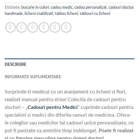
Etichete:
bucurie in culori
,
cadou medic
,
cadou personalizat
,
cadouri doctor
,
handmade
,
licheni stabilizati
,
tablou licheni
,
tablouri cu licheni
DESCRIERE
INFORMAȚII SUPLIMENTARE
Surprinde-ti medicul cu un aranjament cu licheni si flori,
realizat manual pentru el/ea! Colectia de cadouri pentru
doctori – „
Cadouri pentru Medici
” cuprinde cadouri pentru
specialisti si medici din diferite ramuri de medicina. Ofera-
le colegilor sau medicilor tai cadouri unice personalizate, ce
pot fi pastrate ca amintire timp indelungat.
Poate fi realizat
si cu figurina masculina pentru domni doctori.