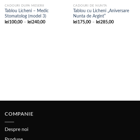
CADOURI DUPA MESERII
CADOURI DE NUNTA
Tablou Licheni – Medic
Tablou cu Licheni „Aniversare
Adaugare
Adaugare
Stomatolog (model 3)
Nunta de Argint”
la
la
favorite
favorite
Interval
Interval
lei
100,00
–
lei
240,00
lei
175,00
–
lei
285,00
de
de
prețuri:
prețuri:
lei100,00
lei175,00
până
până
la
la
lei240,00
lei285,00
COMPANIE
Despre noi
Produse