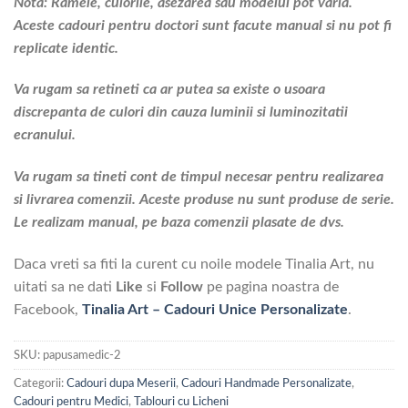
Nota: Ramele, culorile, asezarea sau modelul pot varia.
Aceste cadouri pentru doctori sunt facute manual si nu pot fi
replicate identic.
Va rugam sa retineti ca ar putea sa existe o usoara
discrepanta de culori din cauza luminii si luminozitatii
ecranului.
Va rugam sa tineti cont de timpul necesar pentru realizarea
si livrarea comenzii. Aceste produse nu sunt produse de serie.
Le realizam manual, pe baza comenzii plasate de dvs.
Daca vreti sa fiti la curent cu noile modele Tinalia Art, nu
uitati sa ne dati
Like
si
Follow
pe pagina noastra de
Facebook,
Tinalia Art – Cadouri Unice Personalizate
.
SKU:
papusamedic-2
Categorii:
Cadouri dupa Meserii
,
Cadouri Handmade Personalizate
,
Cadouri pentru Medici
,
Tablouri cu Licheni