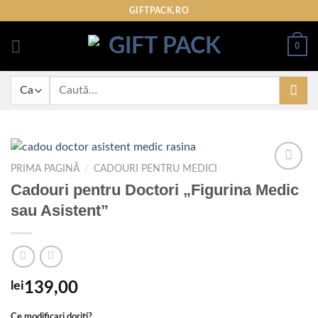
Skip
GIFTPACK.RO
to
content
0
Caută
după:
PRIMA PAGINĂ
/
CADOURI PENTRU MEDICI
Cadouri pentru Doctori „Figurina Medic
sau Asistent”
Adaugare
la
favorite
lei
139,00
Ce modificari doriti?