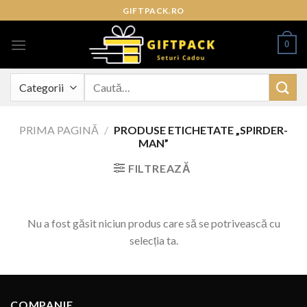
Skip
GIFTPACK.RO
to
content
0
Caută
după:
PRIMA PAGINĂ
/
PRODUSE ETICHETATE „SPIRDER-
MAN”
FILTREAZĂ
Nu a fost găsit niciun produs care să se potrivească cu
selecția ta.
COMPANIE