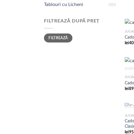
Tablouri cu Licheni
(321)
FILTREAZĂ DUPĂ PREȚ
JUCA
Preț
Preț
Cado
FILTREAZĂ
minim
maxim
lei
40
JUCA
Cado
lei
89
JUCA
Cadou
Clasi
lei
95