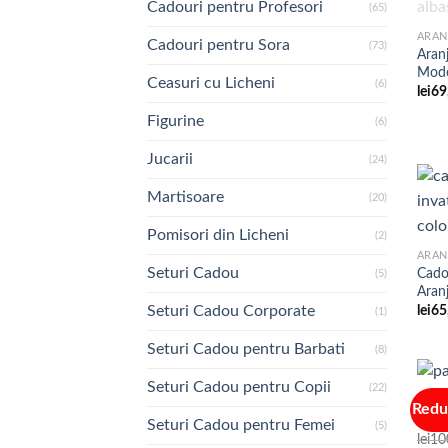
Cadouri pentru Profesori
(65)
Cadouri pentru Sora
(73)
Aranj
Mode
Ceasuri cu Licheni
(6)
lei
69
Figurine
(6)
Jucarii
(24)
Martisoare
(20)
Pomisori din Licheni
(2)
Seturi Cadou
Cado
(5)
Aran
Seturi Cadou Corporate
lei
65
(1)
Seturi Cadou pentru Barbati
(8)
Seturi Cadou pentru Copii
(22)
JUCA
Redu
Papu
Seturi Cadou pentru Femei
(5)
lei
10