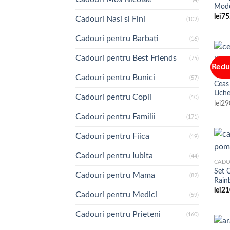
Mode
lei
75
Cadouri Nasi si Fini
(102)
Cadouri pentru Barbati
(16)
Cadouri pentru Best Friends
(75)
Redu
CADO
Cadouri pentru Bunici
(57)
Ceas
Liche
Cadouri pentru Copii
(10)
lei
29
Cadouri pentru Familii
(171)
Cadouri pentru Fiica
(19)
Cadouri pentru Iubita
(44)
CADO
Set 
Cadouri pentru Mama
(82)
Rain
lei
21
Cadouri pentru Medici
(59)
Cadouri pentru Prieteni
(160)