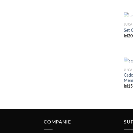
JUCA
Set 
lei
20
JUCA
Cado
Memo
lei
15
COMPANIE
SUP