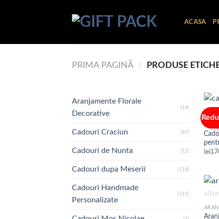
Skip
to
ACASA
P
content
PRIMA PAGINĂ
/
PRODUSE ETICHE
Aranjamente Florale
(14)
Decorative
Redu
CADO
Cadouri Craciun
(87)
Cado
pentr
Cadouri de Nunta
(12)
lei
17
Cadouri dupa Meserii
(114)
Cadouri Handmade
(311)
Personalizate
Aran
Cadouri Mos Nicolae
(4)