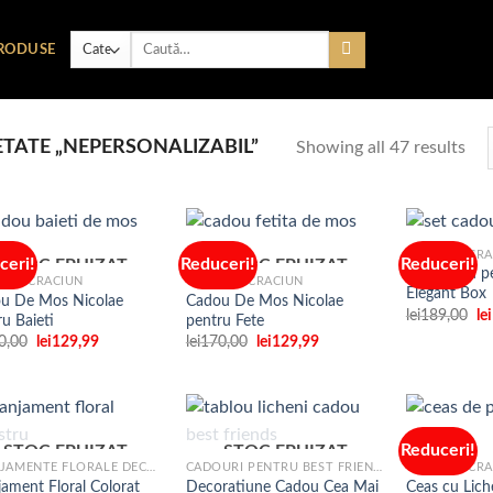
Caută
RODUSE
după:
TATE „NEPERSONALIZABIL”
Showing all 47 results
CADOURI CRA
ceri!
Reduceri!
Reduceri!
STOC EPUIZAT
STOC EPUIZAT
Set Cadou p
URI CRACIUN
CADOURI CRACIUN
Elegant Box
u De Mos Nicolae
Cadou De Mos Nicolae
Adaugare
Adaugare
Pr
lei
189,00
lei
u Baieti
pentru Fete
la
la
ini
favorite
favorite
Prețul
Prețul
Prețul
Prețul
0,00
lei
129,99
lei
170,00
lei
129,99
a
inițial
curent
inițial
curent
fo
a
este:
a
este:
le
fost:
lei129,99.
fost:
lei129,99.
lei170,00.
lei170,00.
Reduceri!
STOC EPUIZAT
STOC EPUIZAT
ARANJAMENTE FLORALE DECORATIVE
CADOURI PENTRU BEST FRIENDS
CADOURI CRA
jament Floral Colorat
Decoratiune Cadou Cea Mai
Ceas cu Lich