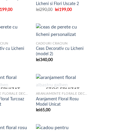
Adaugare
Adaugare
Licheni si Flori Uscate 2
la
la
favorite
favorite
ețul
Prețul
Prețul
Prețul
199,00
lei
290,00
lei
199,00
țial
curent
inițial
curent
este:
a
este:
st:
lei199,00.
fost:
lei199,00.
i300,00.
lei290,00.
CIUN
CADOURI CRACIUN
iv cu Licheni
Ceas Decorativ cu Licheni
Adaugare
Adaugare
(model 2)
la
la
favorite
favorite
lei
340,00
 EPUIZAT
STOC EPUIZAT
ARANJAMENTE FLORALE DECORATIVE
ARANJAMENTE FLORALE DECORATIVE
loral Turcoaz
Aranjament Floral Rosu
Adaugare
Adaugare
t
Model Unicat
la
la
favorite
favorite
lei
65,00