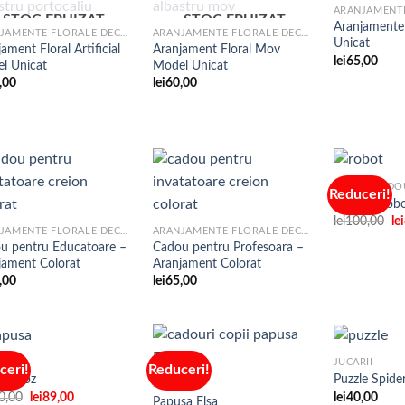
STOC EPUIZAT
STOC EPUIZAT
Aranjamente
ARANJAMENTE FLORALE DECORATIVE
ARANJAMENTE FLORALE DECORATIVE
Unicat
ament Floral Artificial
Aranjament Floral Mov
Adaugare
Adaugare
lei
65,00
l Unicat
Model Unicat
la
la
favorite
favorite
,00
lei
60,00
SETURI CADO
Reduceri!
Electric Rob
Pr
lei
100,00
lei
Adaugare
Adaugare
ARANJAMENTE FLORALE DECORATIVE
ARANJAMENTE FLORALE DECORATIVE
ini
la
la
a
u pentru Educatoare –
Cadou pentru Profesoara –
favorite
favorite
fo
jament Colorat
Aranjament Colorat
le
,00
lei
65,00
RII
JUCARII
ceri!
Reduceri!
sa Roz
Puzzle Spid
JUCARII
Prețul
Prețul
0,00
lei
89,00
lei
40,00
Papusa Elsa