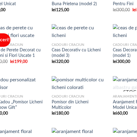
Adaugare
Adaugare
l Unicat
Buna Prietena (model 2)
Pentru Fini
la
la
favorite
favorite
Pr
,00
lei
125,00
lei
300,00
lei
ini
a
fo
le
ceri!
URI CRACIUN
CADOURI CRACIUN
CADOURI CRA
 de Perete Decorat cu
Ceas Decorativ cu Licheni
Ceas Decorat
Adaugare
Adaugare
ni si Flori Uscate 1
(model 3)
(model 1)
la
la
favorite
favorite
Prețul
Prețul
0,00
lei
199,00
lei
320,00
lei
300,00
inițial
curent
a
este:
fost:
lei199,00.
lei290,00.
STOC
URI CRACIUN
CADOURI CRACIUN
Cadou „Pomisor Licheni
Pomisor din Licheni
Aranjament F
Adaugare
Adaugare
bow Gift”
Multicolor
Model Unica
la
la
favorite
favorite
0,00
lei
180,00
lei
60,00