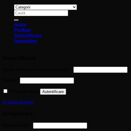
Caută
după:
Acasa
Produse
Autentificare
Newsletter
Autentificare
Nume utilizator sau adresă email
*
Parolă
*
Ține-mă minte
Autentificare
Ai uitat parola?
Înregistrare
Adresă email
*