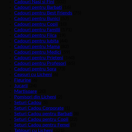
Cadouri Nasi si Fini
(102)
Cadouri pentru Barbati
(16)
Cadouri pentru Best Friends
(75)
Cadouri pentru Bunici
(57)
Cadouri pentru Copii
(10)
Cadouri pentru Familii
(171)
Cadouri pentru Fiica
(19)
Cadouri pentru Iubita
(44)
Cadouri pentru Mama
(82)
Cadouri pentru Medici
(59)
Cadouri pentru Prieteni
(160)
Cadouri pentru Profesori
(65)
Cadouri pentru Sora
(73)
Ceasuri cu Licheni
(6)
Figurine
(6)
Jucarii
(24)
Martisoare
(20)
Pomisori din Licheni
(2)
Seturi Cadou
(5)
Seturi Cadou Corporate
(1)
Seturi Cadou pentru Barbati
(8)
Seturi Cadou pentru Copii
(22)
Seturi Cadou pentru Femei
(5)
Tablouri cu Licheni
(321)