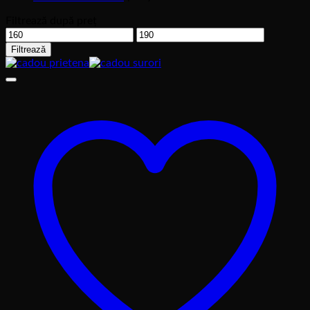
Filtrează după preț
Preț
Preț
minim
maxim
Filtrează