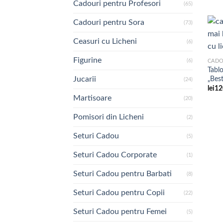
Cadouri pentru Profesori
(65)
Cadouri pentru Sora
(73)
Ceasuri cu Licheni
(6)
Figurine
(6)
CADO
Tabl
„Bes
Jucarii
(24)
lei
12
Martisoare
(20)
Pomisori din Licheni
(2)
Seturi Cadou
(5)
Seturi Cadou Corporate
(1)
Seturi Cadou pentru Barbati
(8)
Seturi Cadou pentru Copii
(22)
Seturi Cadou pentru Femei
(5)