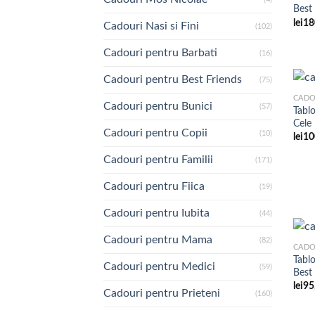
Best 
lei
18
Cadouri Nasi si Fini
(102)
Cadouri pentru Barbati
(16)
Cadouri pentru Best Friends
(75)
Cadouri pentru Bunici
(57)
Tabl
Cele
Cadouri pentru Copii
(10)
lei
10
Cadouri pentru Familii
(171)
Cadouri pentru Fiica
(19)
Cadouri pentru Iubita
(44)
Cadouri pentru Mama
(82)
Tabl
Cadouri pentru Medici
(59)
Best 
lei
95
Cadouri pentru Prieteni
(160)