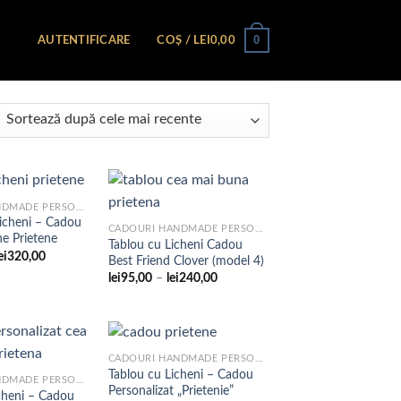
0
AUTENTIFICARE
COȘ /
LEI
0,00
CADOURI HANDMADE PERSONALIZATE
Licheni – Cadou
CADOURI HANDMADE PERSONALIZATE
e Prietene
Tablou cu Licheni Cadou
Adaugare
Adaugare
Interval
ei
320,00
Best Friend Clover (model 4)
la
la
de
favorite
favorite
Interval
lei
95,00
–
lei
240,00
prețuri:
de
lei183,00
prețuri:
până
lei95,00
la
până
lei320,00
la
lei240,00
CADOURI HANDMADE PERSONALIZATE
Tablou cu Licheni – Cadou
CADOURI HANDMADE PERSONALIZATE
Personalizat „Prietenie”
cheni – Cadou