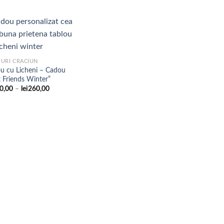
până
până
la
la
lei240,00
lei260,00
Adaugare
URI CRACIUN
la
ou cu Licheni – Cadou
favorite
t Friends Winter”
Interval
0,00
–
lei
260,00
de
prețuri:
lei120,00
până
la
lei260,00