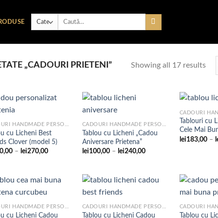
Caută
RODUSE
după:
TATE „CADOURI PRIETENI”
Showing all 17 results
Tablouri cu 
CADOURI HANDMADE PERSONALIZATE
CADOURI HANDMADE PERSONALIZATE
Cele Mai Bun
u cu Licheni Best
Tablou cu Licheni „Cadou
Adaugare
Adaugare
lei
183,00
–
l
ds Clover (model 5)
Aniversare Prietena”
la
la
favorite
favorite
Interval
Interval
0,00
–
lei
270,00
lei
100,00
–
lei
240,00
de
de
prețuri:
prețuri:
lei110,00
lei100,00
până
până
la
la
lei270,00
lei240,00
CADOURI HANDMADE PERSONALIZATE
CADOURI HANDMADE PERSONALIZATE
ou cu Licheni Cadou
Tablou cu Licheni Cadou
Tablou cu Li