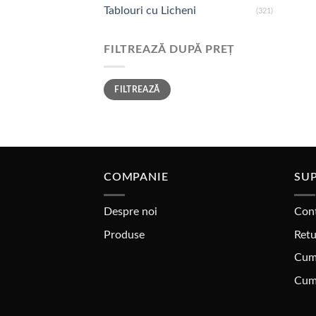
Tablouri cu Licheni
(321)
FILTREAZĂ DUPĂ PREȚ
Preț
Preț
FILTREAZĂ
minim
maxim
COMPANIE
SUP
Despre noi
Con
Produse
Retu
Cum
Cum