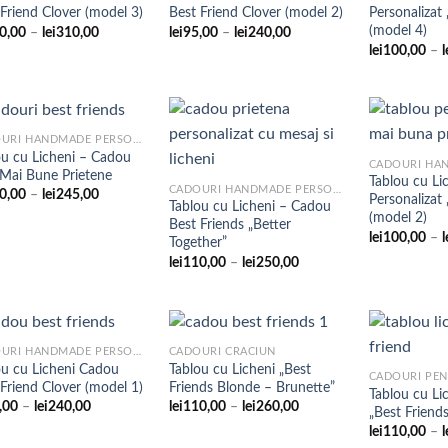
Adaugare
Adaugare
Friend Clover (model 3)
Best Friend Clover (model 2)
Personalizat 
la
la
favorite
favorite
(model 4)
Interval
Interval
0,00
–
lei
310,00
lei
95,00
–
lei
240,00
de
de
lei
100,00
–
l
prețuri:
prețuri:
lei180,00
lei95,00
până
până
la
la
lei310,00
lei240,00
CADOURI HANDMADE PERSONALIZATE
ou cu Licheni – Cadou
 Mai Bune Prietene
Tablou cu Li
Adaugare
Adaugare
CADOURI HANDMADE PERSONALIZATE
Interval
0,00
–
lei
245,00
Personalizat 
la
la
Tablou cu Licheni – Cadou
de
favorite
favorite
(model 2)
prețuri:
Best Friends „Better
lei100,00
lei
100,00
–
l
Together”
până
Interval
lei
110,00
–
lei
250,00
la
de
lei245,00
prețuri:
lei110,00
până
la
lei250,00
CADOURI HANDMADE PERSONALIZATE
CADOURI CRACIUN
ou cu Licheni Cadou
Tablou cu Licheni „Best
Friend Clover (model 1)
Friends Blonde – Brunette”
Tablou cu Li
Adaugare
Adaugare
Interval
Interval
,00
–
lei
240,00
lei
110,00
–
lei
260,00
„Best Friend
la
la
de
de
favorite
favorite
lei
110,00
–
l
prețuri:
prețuri:
lei95,00
lei110,00