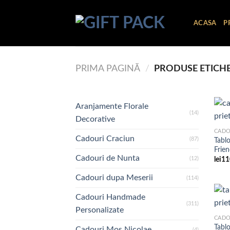
Skip
to
ACASA
P
content
PRIMA PAGINĂ
/
PRODUSE ETICHE
Aranjamente Florale
(14)
Decorative
Cadouri Craciun
(87)
Tablo
Frien
Cadouri de Nunta
(12)
lei
11
Cadouri dupa Meserii
(114)
Cadouri Handmade
(311)
Personalizate
Tabl
Cadouri Mos Nicolae
(4)