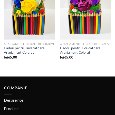
Adaugare
Adaugare
la
la
favorite
favorite
ARANJAMENTE FLORALE DECORATIVE
ARANJAMENTE FLORALE DECORATIVE
Cadou pentru Invatatoare –
Cadou pentru Educatoare –
Aranjament Colorat
Aranjament Colorat
lei
65,00
lei
65,00
COMPANIE
Despre noi
Produse