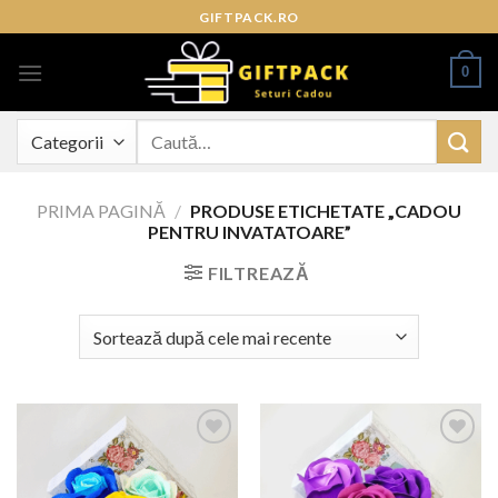
Skip
GIFTPACK.RO
to
content
0
Caută
după:
PRIMA PAGINĂ
/
PRODUSE ETICHETATE „CADOU
PENTRU INVATATOARE”
FILTREAZĂ