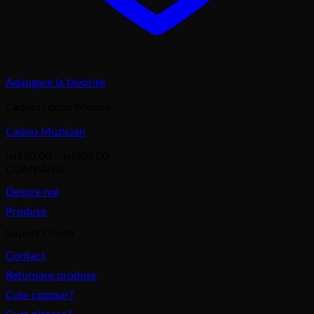
Adaugare la favorite
Cadouri dupa Meserii
Cadou Muzician
Interval
lei
150,00
–
lei
300,00
de
COMPANIE
prețuri:
Despre noi
lei150,00
până
Produse
la
Suport Clienti
lei300,00
Contact
Returnare produse
Cum cumpar?