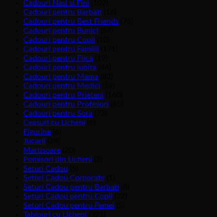
Cadouri Nasi si Fini
(102)
Cadouri pentru Barbati
(16)
Cadouri pentru Best Friends
(75)
Cadouri pentru Bunici
(57)
Cadouri pentru Copii
(10)
Cadouri pentru Familii
(171)
Cadouri pentru Fiica
(19)
Cadouri pentru Iubita
(44)
Cadouri pentru Mama
(82)
Cadouri pentru Medici
(59)
Cadouri pentru Prieteni
(160)
Cadouri pentru Profesori
(65)
Cadouri pentru Sora
(73)
Ceasuri cu Licheni
(6)
Figurine
(6)
Jucarii
(24)
Martisoare
(20)
Pomisori din Licheni
(2)
Seturi Cadou
(5)
Seturi Cadou Corporate
(1)
Seturi Cadou pentru Barbati
(8)
Seturi Cadou pentru Copii
(22)
Seturi Cadou pentru Femei
(5)
Tablouri cu Licheni
(321)