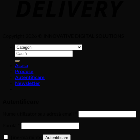
Copyright 2026 ©
INNOVATIVE DIGITAL SOLUTIONS
Caută
după:
Acasa
Produse
Autentificare
Newsletter
Autentificare
Nume utilizator sau adresă email
*
Parolă
*
Ține-mă minte
Autentificare