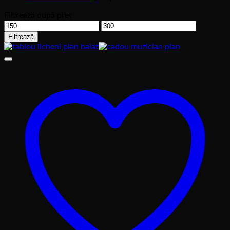
Filtrează după preț
Preț
Preț
minim
maxim
Filtrează