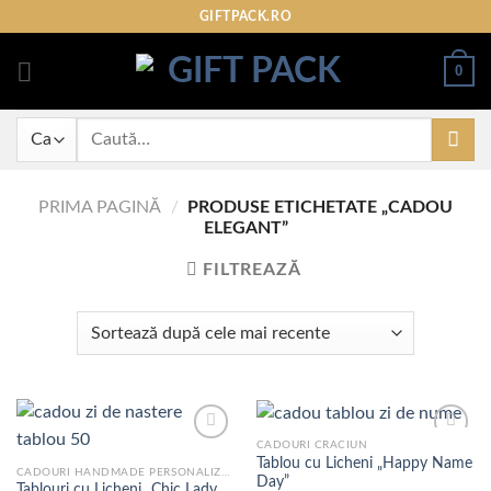
Skip
GIFTPACK.RO
to
content
0
Caută
după:
PRIMA PAGINĂ
/
PRODUSE ETICHETATE „CADOU
ELEGANT”
FILTREAZĂ
CADOURI CRACIUN
Tablou cu Licheni „Happy Name
CADOURI HANDMADE PERSONALIZATE
Day”
Tablouri cu Licheni „Chic Lady