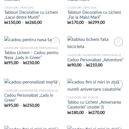
CADOURI CRACIUN
CADOURI CRACIUN
Tablouri Decorative cu Licheni
Tablouri Decorative cu Licheni
Adaugare
Adaugare
„Lacul dintre Munti”
„Far la Malul Marii”
la
la
favorite
favorite
Interval
Interval
lei
150,00
–
lei
260,00
lei
170,00
–
lei
299,00
de
de
prețuri:
prețuri:
lei150,00
lei170,00
până
până
la
la
lei260,00
lei299,00
CADOURI HANDMADE PERSONALIZATE
Tablou Licheni – Cadou pentru
CADOURI HANDMADE PERSONALIZATE
Nasa „Lady in Green”
Cadou Personalizat „Adventure”
Adaugare
Adaugare
Interval
lei
95,00
–
lei
250,00
la
la
Interval
lei
90,00
–
lei
210,00
de
de
favorite
favorite
prețuri:
prețuri:
lei95,00
lei90,00
până
până
la
la
lei250,00
lei210,00
CADOURI HANDMADE PERSONALIZATE
Cadou Personalizat „Lady in
CADOURI DE NUNTA
Green”
Tablou cu Licheni „Aniversarea
Adaugare
Adaugare
Interval
lei
95,00
–
lei
250,00
Casatoriei” (model 3)
la
la
de
favorite
favorite
Interval
lei
180,00
–
lei
270,00
prețuri:
de
lei95,00
prețuri:
până
lei180,00
la
până
lei250,00