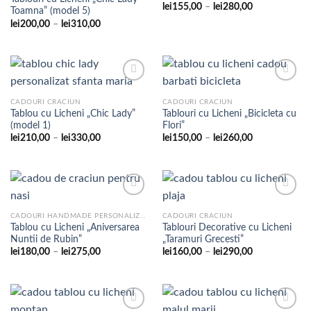
Adaugare
Adaugare
Interval
lei
155,00
–
lei
280,00
Toamna” (model 5)
la
la
de
favorite
favorite
Interval
lei
200,00
–
lei
310,00
prețuri:
de
lei155,00
prețuri:
până
lei200,00
la
până
lei280,00
la
lei310,00
CADOURI CRACIUN
CADOURI CRACIUN
Tablou cu Licheni „Chic Lady”
Tablouri cu Licheni „Bicicleta cu
Adaugare
Adaugare
(model 1)
Flori”
la
la
favorite
favorite
Interval
Interval
lei
210,00
–
lei
330,00
lei
150,00
–
lei
260,00
de
de
prețuri:
prețuri:
lei210,00
lei150,00
până
până
la
la
lei330,00
lei260,00
CADOURI HANDMADE PERSONALIZATE
CADOURI CRACIUN
Tablou cu Licheni „Aniversarea
Tablouri Decorative cu Licheni
Adaugare
Adaugare
Nuntii de Rubin”
„Taramuri Grecesti”
la
la
favorite
favorite
Interval
Interval
lei
180,00
–
lei
275,00
lei
160,00
–
lei
290,00
de
de
prețuri:
prețuri:
lei180,00
lei160,00
până
până
la
la
lei275,00
lei290,00