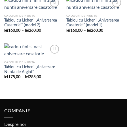
la
lei270,00
CADOURI DE NUNTA
CADOURI DE NUNTA
Tablou cu Licheni „Aniversarea
Tablou cu Licheni „Aniversarea
Adaugare
Adaugare
Casatoriei” (model 2)
Casatoriei” (model 1)
la
la
favorite
favorite
Interval
Interval
lei
160,00
–
lei
260,00
lei
160,00
–
lei
260,00
de
de
prețuri:
prețuri:
lei160,00
lei160,00
până
până
la
la
lei260,00
lei260,00
CADOURI DE NUNTA
Tablou cu Licheni „Aniversare
Adaugare
Nunta de Argint”
la
favorite
Interval
lei
175,00
–
lei
285,00
de
prețuri:
lei175,00
până
la
lei285,00
COMPANIE
Despre noi