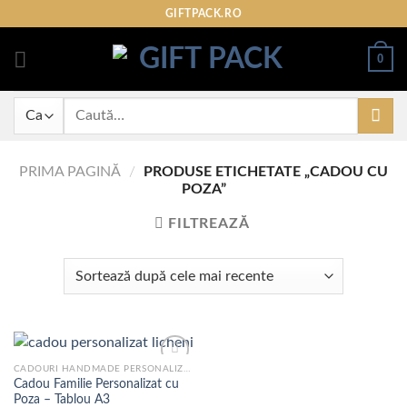
Skip
GIFTPACK.RO
to
content
0
Caută
după:
PRIMA PAGINĂ
/
PRODUSE ETICHETATE „CADOU CU
POZA”
FILTREAZĂ
CADOURI HANDMADE PERSONALIZATE
Cadou Familie Personalizat cu
Poza – Tablou A3