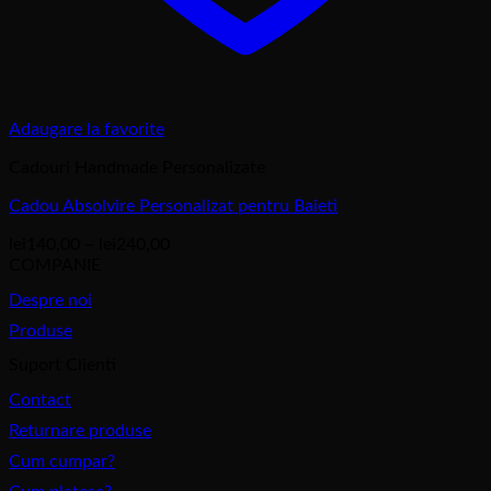
Adaugare la favorite
Cadouri Handmade Personalizate
Cadou Absolvire Personalizat pentru Baieti
Interval
lei
140,00
–
lei
240,00
de
COMPANIE
prețuri:
Despre noi
lei140,00
până
Produse
la
Suport Clienti
lei240,00
Contact
Returnare produse
Cum cumpar?