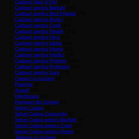
Cadouri Nasi si Fini
(102)
Cadouri pentru Barbati
(16)
Cadouri pentru Best Friends
(75)
Cadouri pentru Bunici
(57)
Cadouri pentru Copii
(10)
Cadouri pentru Familii
(171)
Cadouri pentru Fiica
(19)
Cadouri pentru Iubita
(44)
Cadouri pentru Mama
(82)
Cadouri pentru Medici
(59)
Cadouri pentru Prieteni
(160)
Cadouri pentru Profesori
(65)
Cadouri pentru Sora
(73)
Ceasuri cu Licheni
(6)
Figurine
(6)
Jucarii
(24)
Martisoare
(20)
Pomisori din Licheni
(2)
Seturi Cadou
(5)
Seturi Cadou Corporate
(1)
Seturi Cadou pentru Barbati
(8)
Seturi Cadou pentru Copii
(22)
Seturi Cadou pentru Femei
(5)
Tablouri cu Licheni
(321)