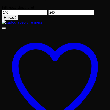
Filtrează după preț
Preț
Preț
minim
maxim
Filtrează