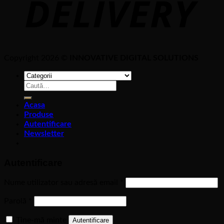
Copyright 2026 ©
INNOVATIVE DIGITAL SOLUTIONS
Caută
după:
Acasa
Produse
Autentificare
Newsletter
Autentificare
Nume utilizator sau adresă email
*
Parolă
*
Ține-mă minte
Autentificare