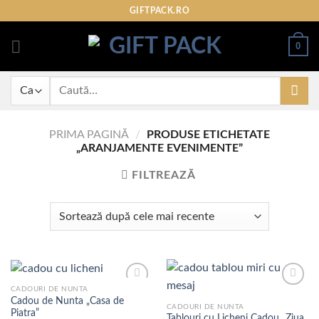
Skip
GIFTPACK.RO
to
content
0
Caută
după:
PRIMA PAGINĂ
/
PRODUSE ETICHETATE
„ARANJAMENTE EVENIMENTE”
FILTREAZĂ
CADOURI DE NUNTA
Cadou de Nunta „Casa de
CADOURI DE NUNTA
Piatra”
Tablouri cu Licheni Cadou „Ziua