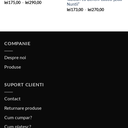
Adaugare
Adaugare
Interval
lei
175,00
–
lei
290,00
Nuntii”
la
la
de
favorite
favorite
Interval
lei
173,00
–
lei
270,00
prețuri:
de
lei175,00
prețuri:
până
lei173,00
la
până
lei290,00
la
lei270,00
COMPANIE
Despre noi
Produse
SUPORT CLIENTI
Contact
Returnare produse
Cum cumpar?
Cum platesc?